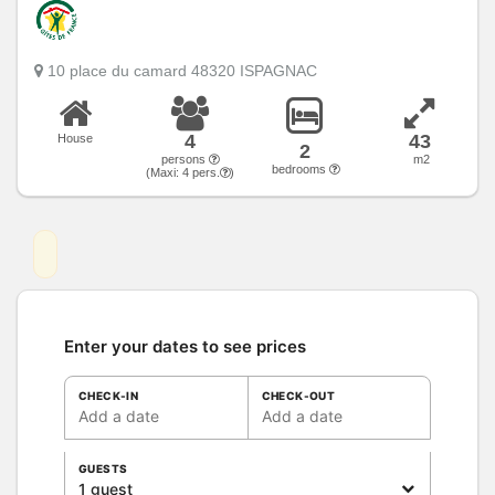
10 place du camard 48320 ISPAGNAC
4
43
House
2
persons
m2
bedrooms
(Maxi:
4
pers.
)
Enter your dates to see prices
CHECK-IN
CHECK-OUT
Add a date
Add a date
GUESTS
1 guest