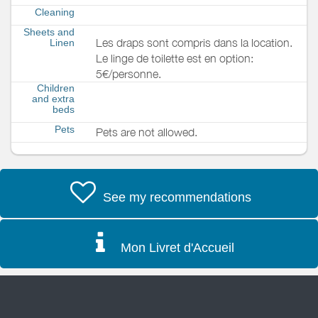
Cleaning
Sheets and
Les draps sont compris dans la location.
Linen
Le linge de toilette est en option:
5€/personne.
Children
and extra
beds
Pets
Pets are not allowed.
See my recommendations
Mon Livret d'Accueil