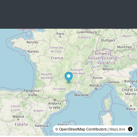
© OpenStreetMap Contributors |
MapLibre