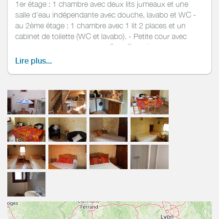
1er étage : 1 chambre avec deux lits jumeaux et une
salle d'eau indépendante avec douche, lavabo et WC -
au 2ème étage : 1 chambre avec 1 lit 2 places et un
cabinet de toilette (WC et lavabo). - Petite cour avec
salon de jardin et barbecue. Chauffage électrique. Pas
de wifi dans le gîte.
Lire plus...