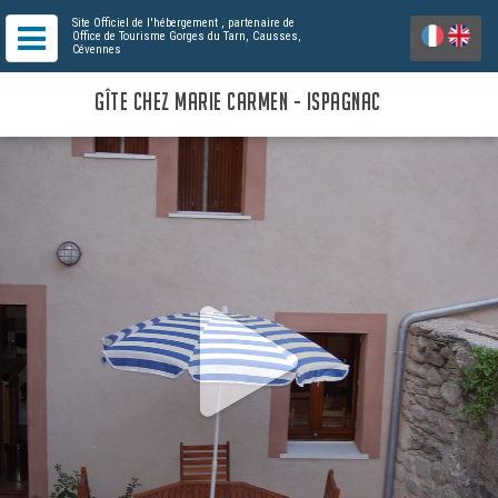
Site Officiel de l'hébergement
, partenaire de
Office de Tourisme Gorges du Tarn, Causses,
Cévennes
GÎTE CHEZ MARIE CARMEN - ISPAGNAC